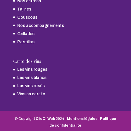
Nos entrées
Tajines
Couscous
Nos accompagnements
Grillades
Pastillas
Carte des vins
Les vins rouges
Les vins blancs
Les vins rosés
Vins en carafe
© Copyright
ClicOnWeb
2024 -
Mentions légales
-
Politique
de confidentialité