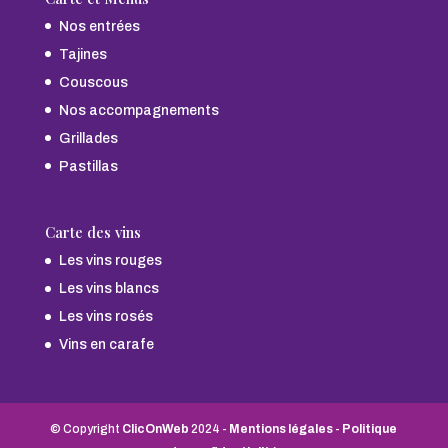
Nos entrées
Tajines
Couscous
Nos accompagnements
Grillades
Pastillas
Carte des vins
Les vins rouges
Les vins blancs
Les vins rosés
Vins en carafe
© Copyright
ClicOnWeb
2024 -
Mentions légales
-
Politique